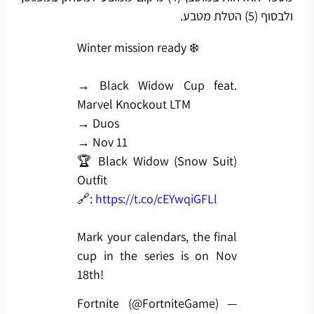
ולבסוף (5) הטלת מטבע.
Winter mission ready ❄️
→ Black Widow Cup feat.
Marvel Knockout LTM
→ Duos
→ Nov 11
🏆 Black Widow (Snow Suit)
Outfit
🔗:
https://t.co/cEYwqiGFLl
Mark your calendars, the final
cup in the series is on Nov
18th!
— Fortnite (@FortniteGame)