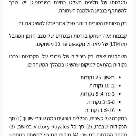
(בגרסתו של חליפת השלג) בחינם בפורטנייט, יש צורך
להשתתף בגביע האלמנה השחורה.
רק הצוותים הטובים ביותר מכל אזור יוכלו להשיג את זה.
קבוצות אלה ישחקו בגרסת הצמדים של מצב הזמן המוגבל
(או LTM) של מארוול נוקאאוט עד 10 משחקים.
השחקנים יצוידו רק ביכולות של גיבורי על. הקבוצות יצברו
נקודות בהתאם למיקום שהשיגו במהלך המשחקים:
ראשון: 25 נקודות
2: 10 נקודות
3 עד 4: 5 נקודות
5-8: 3 נקודות
9-16: 1 נקודות
במקרה של קשרים, הכללים קובעים כמה שוברי שוויון: (1) סך
הנקודות שצברו; (2) סך כל Victory Royales במושב; (3)
מספר ההדחות במושב; (4) מיקום ממוצע למשחק במפגש;