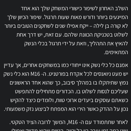
השלב האחרון לשיפור כישורי המשחק שלך הוא אחד
המייגעים ביותר ודורש מאות שעות תרגול. שיפור הכיוון שלך
לא קורה בן לילה – ייקח אפילו שנים לשחקנים הטובים ביותר
לשלוט בטכניקת הכוונת שלהם. עם זאת, יש דרך אחת
להאיץ את התהליך, וזאת על ידי תרגול בכלי הנשק
המתאימים.
אמנם כל כלי נשק אינו ייחודי כמו במשחקים אחרים, אך עדיין
יש מעט ניואנסים לכל אקדח בפורטניט. ה- M16 הוא כלי נשק
נפוץ שתיתקלו בו במהלך סיבוב, כך שהוא אחד הראשונים
שעליכם לנסות לשלוט בו. הכדורים מתחילים להתפשט
כשאתם עוסקים ביעדים ארוכי טווח, ולומדים כיצד להקיש
נכון על ההדק כאשר הירי הוא המפתח לביצוע נזק משמעותי.
לאחר שתתמודד עם ה- M16, המשך לרובה הציד הטקטי.
שינן כמה זמן עובר בין כל ירייה, הטווח שהוא מדויק ואפילו