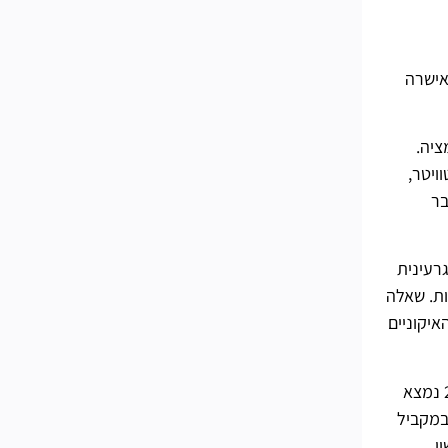
ת מתחילת הקיץ לפיהן קרוסאובר של פורטנייט עם הסימפסונים נמצא בתהליכי פיתוח למיני-עונה, Epic Games אישרה
ציה.
לד כולה שותפה על ידי לפחות כמה מדליפי פורטנייט בעלי מוניטין, כולל Hypex בטוויטר,
בר
רעינית
ות. שאלה
ים האיקוניים
הקרוסאובר מגיע בזמן מתאים עבור זיכיון האנימציה. בסוף ספטמבר, דיסני ופוקס המאה ה-20 הודיעו כי סרט משפחת סימפסון 2 נמצא
יוצר הסדרה מאט גרונינג הציג טיז לגביו ביוני. יציאתו לאקרנים עדיין לא מתוכננת עד ה-23 ביולי 2027, במקביל
ן,