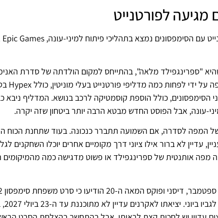
מגיעה לפורטנייט
בעקבות שמועו
היא "ספרינגפילד מלאה", בהתייחס למקום הולדתה של סדרת האנימ
ההדלפה בנוגע למפה הנושאת את ספרינגפי
י הסימפסונים, כולל הוספת קוסמטיקה לרכב בנושא. המדליף ניבא כ
-עונה, אבל הפוסט החדש מבטא הרבה יותר ביטחון שזה יקרה.
 של המפה לסדרה, אם השמועה תתברר כנכונה. בעוד שתחנת הכוח הג
, עדיין לא ברור אילו ציוני דרך מקומיים אחרים יוכלו השחקנים לגל
 ששחקנים עשויים לשאול היא האם Epic Games בונה מפה אותנטית של ספרינגפילד או פשוט מדגישה כמה מהמיקומ
רשמית בפיתוח לאחר ש
עריצים עדיין יש לחכות קצת לראותו. אבל בהתחשב בהצלחת הסרט הראשו