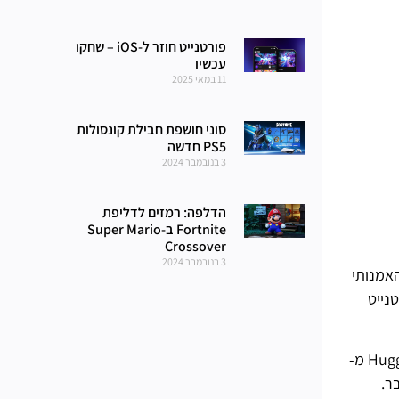
פורטנייט חוזר ל-iOS – שחקו
עכשיו
11 במאי 2025
סוני חושפת חבילת קונסולות
PS5 חדשה
3 בנובמבר 2024
הדלפה: רמזים לדליפת
Fortnite ב-Super Mario
Crossover
3 בנובמבר 2024
האמנותי
נייט
שיתופי פעולה עם ספקי אינטרנט אחרים מהווים חלק גדול מהקסם של פורטנייט. עם עונת ליל כל הקדושים בעיצומה, Huggy Wuggy מ-