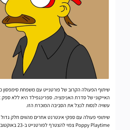
שיתוף הפעולה הקרוב של פורטנייט עם משפחת סימפסון כול
האייקוני של סדרת האנימציה. ספרינגפילד היא ללא ספק אח
עשויה לנסות לנצל את הסביבה המוכרת הזו.
Poppy Playtime צפוי להצטרף לפורטנייט ב-23 באוקטובר, בעוד ששיתוף פעולה עם Scooby-Doo מתקיים מאז ה-11 באוקטובר.