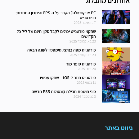
אחרונים מהבלוג
PC או קונסולה? הקרב על ה-FPS והיתרון התחרותי
בפורטנייט
7 בדצמבר 2025
שחקני פורטנייט יכולים לקבל סקין חינם של ליל כל
הקדושים
23 באוקטובר 2025
פורטנייט מפה בנושא סימפסון לעונה הבאה
23 באוקטובר 2025
פורטנייט סופר מוד
24 ביוני 2025
פורטנייט חוזר ל-iOS – שחקו עכשיו
11 במאי 2025
סוני חושפת חבילת קונסולות PS5 חדשה
3 בנובמבר 2024
ניווט באתר