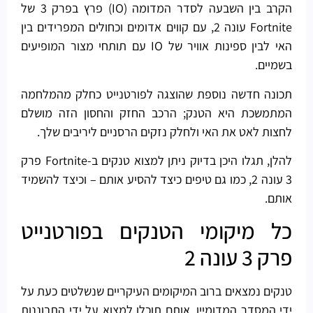
הקרב בין השבעה לסדר המדומה (IO) פרץ בפרק 3 של
Fortnite עונה 2, עם קווים אדומים וכחולים המפרידים בין
האי לבין ספינות אוויר של IO עם תותחי מצור המופיעים
בשמיים.
תכונה חדשה נוספת שהוצגה לפורטנייט כחלק מהמלחמה
המתמשכת היא הטנק; הרכב החזק והחסון הזה מושלם
לחצות לאט את האי ולחלק נזקים הרסניים ליריבים שלך.
להלן, תגלו היכן בדיוק ניתן למצוא טנקים ב-Fortnite פרק
3 עונה 2, כמו גם טיפים כיצד להסיע אותם – וכיצד להשמיד
אותם.
כל מיקומי הטנקים בפורטנייט
פרק 3 עונה 2
טנקים נמצאים ברוב המיקומים העיקריים שנשלטים כעת על
ידי המסדר המדומיין, אותם תוכלו למצוא על ידי התבוננות