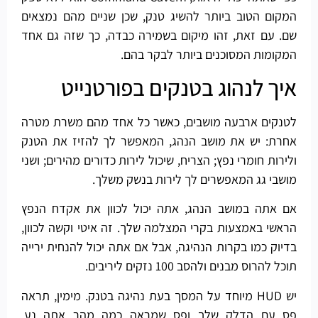
המקום הטוב ביותר להשיג טנק, שכן שניים מהם נמצאים
שם. עם זאת, זהו מיקום בשמירה כבדה, כך שזה גם אחד
המקומות המסוכנים ביותר לבקר בהם.
איך לנהוג בטנקים בפורטנייט
לטנקים ארבעה מושבים, כאשר כל אחד מהם משרת מטרה
אחרת: יש את מושב הנהג, המאפשר לך להזיז את הטנק
ולירות חומרי נפץ; הצריח, שיכול לירות כדורים מהירים; ושני
מושבי גג המאפשרים לך לירות בנשק משלך.
אם אתה במושב הנהג, אתה יכול לכוון את אקדח הנפץ
הראשי באמצעות בקרי המצלמה שלך. זה איטי וקשה לכוון,
בדיוק כמו בקרות הנהיגה, אבל אם אתה יכול להנחית ירייה
תוכל להרוס מבנים ולהסב 100 נזקים ליריבים.
יש HUD מיוחד על המסך בעת נהיגה בטנק. מימין, תראה
פס עם הדלק שלך ופס שמראה כמה מהר אתה נע.