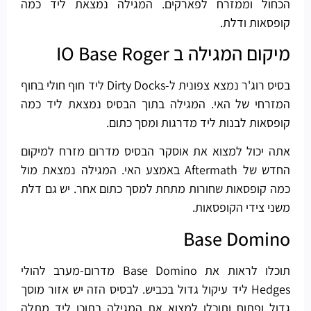
הכחול וממזרח לפארקים. המגילה נמצאת ליד כמה
קופסאות ודלת.
מיקום המגילה ב IO Base Roger
בסיס רוג'ר נמצא צפונית ל-Dirty Docks ליד חוף חולי בחוף
המזרחי של האי. המגילה בתוך הבסיס נמצאת ליד כמה
קופסאות לבנות ליד מדרגות ומסך כתום.
אתה יכול למצוא את אוסקר הבסיס מדרום מזרח למיקום
החדש של Aftermath באמצע האי. המגילה נמצאת מול
כמה קופסאות שחורות מתחת למסך כתום אחר. יש גם דלת
משני צידי הקופסאות.
Base Domino
תוכלו לראות את Base Domino מדרום-מערב להולי
Hedges ליד עיקול גדול בכביש. לבסיס הזה יש אזור מוסך
גדול ופתוח ותוכלו למצוא את המגילה בתוכו ליד מתלה