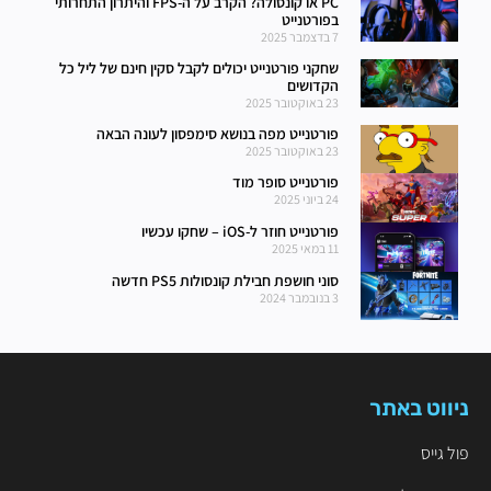
PC או קונסולה? הקרב על ה-FPS והיתרון התחרותי
בפורטנייט
7 בדצמבר 2025
שחקני פורטנייט יכולים לקבל סקין חינם של ליל כל
הקדושים
23 באוקטובר 2025
פורטנייט מפה בנושא סימפסון לעונה הבאה
23 באוקטובר 2025
פורטנייט סופר מוד
24 ביוני 2025
פורטנייט חוזר ל-iOS – שחקו עכשיו
11 במאי 2025
סוני חושפת חבילת קונסולות PS5 חדשה
3 בנובמבר 2024
ניווט באתר
פול גייס