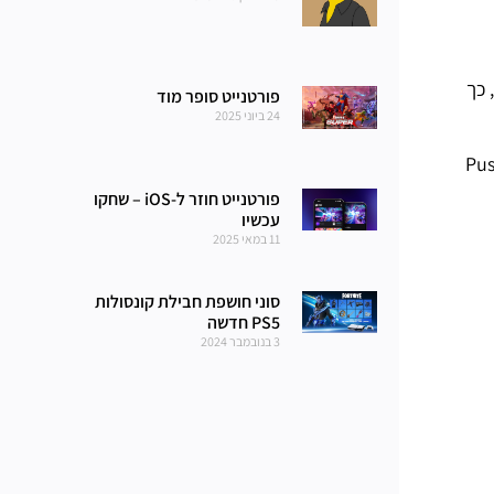
 כך
פורטנייט סופר מוד
24 ביוני 2025
מה, להתאים את הגדרות השמע ולהשתמש בתכונת "Push to
פורטנייט חוזר ל-iOS – שחקו
עכשיו
11 במאי 2025
סוני חושפת חבילת קונסולות
PS5 חדשה
3 בנובמבר 2024