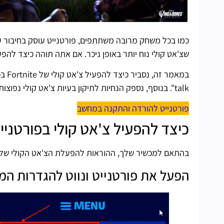
כמו בכל משחק מרובה משתתפים, פורטנייט עוסק בחיבור ע
שצ'אט קולי נוח יותר באופן ניכר. אם אתה תוהה כיצד להפעיל את זה ב-rtnite
talk". בנוסף, נספק הנחיות לתיקון בעיות צ'אט קולי נפוצות והפעלת המיקרופון שלך.
פורטנייט להורדה והתקנה במחשב
כיצד להפעיל צ'אט קולי בפורטניי
בהתאם למכשיר שלך, ההוראות להפעלת הצ'אט הקולי של Fortnite עשויות להיות שונות מעט. עם זאת, הנה הההסבר
הפעל את פורטנייט ונווט להגדרות ה