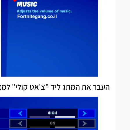
העבר את המתג ליד "צ'אט קולי" למצ