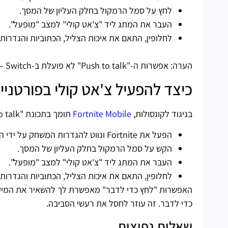
לחץ על סמל הרמקול בחלק העליון של המסך.
העבר את המתג ליד "צ'אט קולי" למצב "מופעל".
לחלופין, התאם את איכות הצליל, הכתוביות והגדרות
הערה: אפשרות ה-"Push to talk" לא פועלת ב-Switch – במקום זאת, עליך להשתמש באוזניות עם מיקרופון מחובר למכשיר שלך.
כיצד להפעיל צ'אט קולי בפורטנייט
בניגוד לקונסולות,
Fortnite Mobile
תומך בתכונת "Push to talk". כדי להפעיל את הצ'אט, בצע את ההוראות שלהלן:
הפעל את Fortnite ונווט להגדרות המשחק על ידי הקשה על סמל גלגל השיניים בתפריט.
הקש על סמל הרמקול בחלק העליון של המסך.
העבר את המתג ליד "צ'אט קולי" למצב "מופעל".
לחלופין, התאם את איכות הצליל, הכתוביות והגדרו
האפשרות "לחץ כדי לדבר" מאפשרת לך להשאיר את המיקרו
כדי לדבר. זה עוזר לחסל את רעשי הסביבה.
שאלות נפוצות