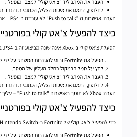
העבר את המתג ליד "צ'אט קולי" למצב "מופעל".
לחלופין, התאם את איכות הצליל, הכתוביות והגדרות
הערה: אפשרות ה-"Push to talk" לא עובדת ב-PS4 – אתה צריך להשתמש באוזניות עם מיקרופון מחובר לבקר שלך במקום זאת.
כיצד להפעיל צ'אט קולי בפורטנייט ב-x
הפעלת צ'אט קולי ב-Xbox אינה שונה מביצוע זה ב-PS4. בצע את ההוראות שלהלן:
הפעל את Fortnite ונווט להגדרות המשחק על ידי לחיצה על סמל גלגל השיניים בתפריט.
לחץ על סמל הרמקול בחלק העליון של המסך.
העבר את המתג ליד "צ'אט קולי" למצב "מופעל".
לחלופין, התאם את איכות הצליל, הכתוביות והגדרות
הערה: Xbox לא תומך באפשרות "Push to talk" – עליך להתאים את הרגישות של האוזניות והמיקרופון שלך במקום זאת.
כיצד להפעיל צ'אט קולי בפורטנייט ב-tch
כדי להפעיל צ'אט קולי של Fortnite ב-Nintendo Switch, בצע את השלבים הבאים:
הפעל את Fortnite ונווט להגדרות המשחק על ידי לחיצה על סמל הפלוס מהתפריט.