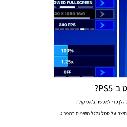
PS5?
לן כדי לאפשר צ'אט קולי: