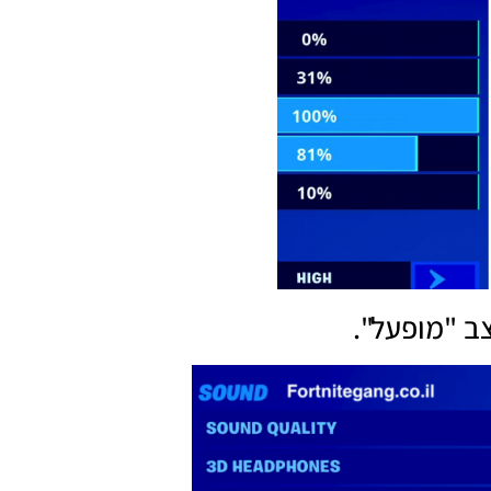
ב "מופעל".