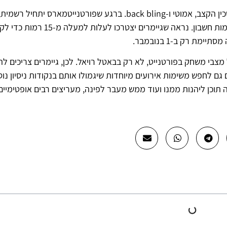
בנוסף לקבלת סקין חינם, מעריצים יוכלו לקבל מעדר של סכין הקצב, אמוטי ו-back bling. ברגע שפורטנייטמא
יוכלו לקבל את הפריטים הקוסמטיים הללו על ידי עלייה ברמות חשבון. נראה שגיימרים י
ת רק ב-1 בנובמבר.
מצבי משחק בפורטנייט, לא רק בבאטל רויאל. לכן, גיימרים צריכים לה
גם לחפש משימות אירועים מיוחדות שיגמולו אותם בנקודות ניסיון נוס
וכן ליהנות ממנו ועוד ממש מעבר לפינה, מעריצים רבים אופטימיים 