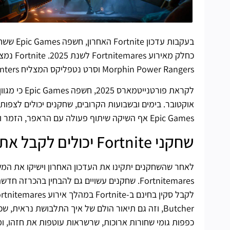
Morphin Power Rangers וסרט נטפליקס המצליח Kpop Demon Hunters.
לקראת פורטנ
Epic Games אף השיקה שיתוף פעולה עם הראפר, הזמר וכותב השירים דוג'ה קאט, שיציג סקינים בחנות הפריטים ויופיע כבוס על המפה.
שחקני Fortnite יכולים לקבל את הסקין בחינם של Pyg the Butcher
לאחר שהשחקנים יתקינו את העדכון האחרון וישיקו את המש
Butcher, וזה גם תיאור הולם של איך התלבושת נראית,
כפפות גומי שחורות ארוכות, שרשראות עוטפות את חזהו, ומ