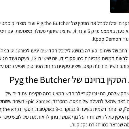
בעקבות עדכון Fortnite האחרון, חשפה Epic Games ששחקנים יוכלו לקבל את הסקין של er
ייטמארס 2025, חשפה Epic Games כי מגוון רחב של שיתופי פעולה בנושא ליל כל הקדושים יגיעו לפורטנייט
אוקטובר. בימים ובשבועות הקרובים, שחקנים יכולים לצפות לראות דמויות מזכיונות כמו סקובי ד
חק שלהם, הם יזכו לטריילר חדש המציג כמה סקינים עתידיים של
Fortnitemares. שחקנים עשויים גם להבחין בהכרזה חדשה בצד שמאל למעלה של
לקבל סקין בחינם ב-Fortnite במהלך אירוע Fortnitemares, שייפתח רשמית ב
 שכן הסקין כולל ראש חזיר על גוף אנושי. ניתן לראות את פיג לובש סינר 
ה שנראה כמו חגורת נקניקיות.