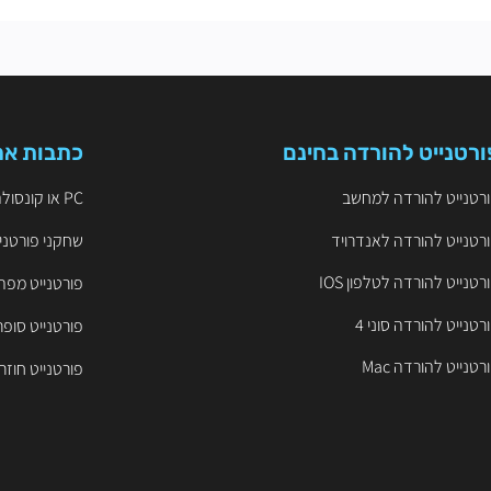
ורטנייט להורדה בחינם
כתבות אח
רטנייט להורדה למחשב
PC או קונסולה? הקרב על ה-FPS והיתרון התחרותי בפורטנייט
רטנייט להורדה לאנדרויד
שחקני פורטניי
רטנייט להורדה לטלפון IOS
פורטנייט מפה
רטנייט להורדה סוני 4
פורטנייט סופר
רטנייט להורדה Mac
פורטנייט חוזר ל-iOS – שחקו 