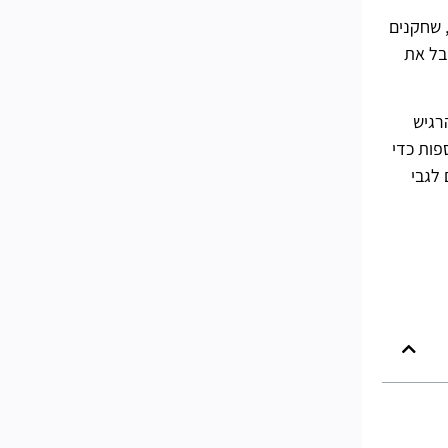
רס יתחיל רשמית, שחקנים
צטרכו לעלות למעלה מ-15 רמות כדי לקבל את
רגיש
פות כדי
לגבי