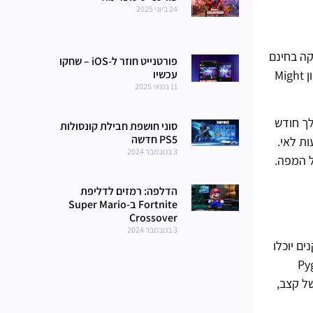
24 ביוני 2025
Pig the Butch ועוד מוצרי קוסמטיקה בחינם
פורטנייט חוזר ל-iOS – שחקו
כחלק מאירוע Fortnitemares לשנת 2025. Fortnite נמצא כעת באמצע פרק 6 עונה 4, שהציג שיתוף פעולה משמעותי עם זיכיון Might
עכשיו
11 במאי 2025
 במהלך חודש
סוני חושפת חבילת קונסולות
PS5 חדשה
ו, יום שישי ה-13, צעקה ועוד מגיעות לאי.
3 בנובמבר 2024
הדלפה: רמזים לדליפת
Fortnite ב-Super Mario
Crossover
3 בנובמבר 2024
 המסך. בהכרזה, Epic Games חשפה ששחקנים יוכלו
שעה 9 בבוקר ב-9 באוקטובר. הסקין נקרא Pyg the
של קצב,