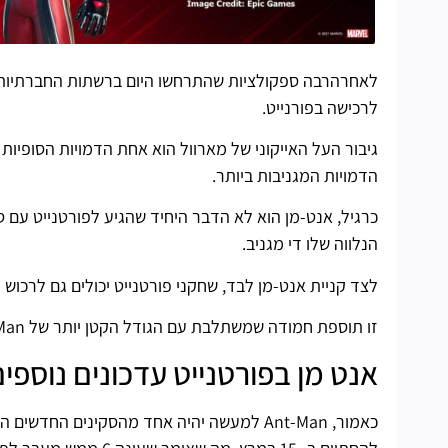
לרכישה בפורנייט.
גיבור העל האייקוני של מארוול הוא אחת הדמויות הסופיות שית
הדמויות המגניבות ביותר.
כרגיל, אנט-מן הוא לא הדבר היחיד שהגיע לפורטנייט עם ס
הנלווה שלו די מגניב.
לצד קניית אנט-מן לבד, שחקני פורטנייט יכולים גם לרכוש
זו תוספת חמודה שמשתלבת עם הגודל הקטן יותר של Ant-Man. לבסוף, נוסף גם רחפן חדש שהוא, כמובן, רק נמלה.
אנט מן בפורטנייט עדכונים נוספי
כאמור, Ant-Man למעשה יהיה אחד מהסקינים החדשים האחרונים שנוספו לפורטנייט כאן