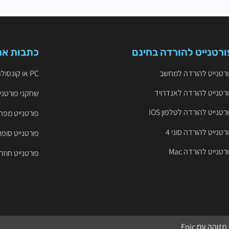
ורטנייט להורדה בחינם
כתבות אח
רטנייט להורדה למחשב
PC או קונסולה? הקרב על ה-FPS והיתרון התחרותי בפורטנייט
רטנייט להורדה לאנדרויד
שחקני פורטניי
רטנייט להורדה לטלפון IOS
פורטנייט מפה
רטנייט להורדה סוני 4
פורטנייט סופר
רטנייט להורדה Mac
פורטנייט חוזר ל-iOS – שחקו 
 מזוהה עם
Epic