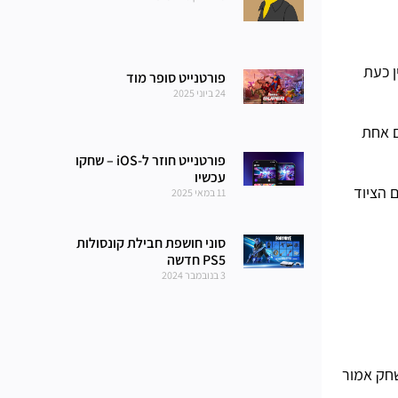
רתיות, Epic Games הפכה את הדברים לרשמיים והודיעה כי Ant-Man זמין כעת
פורטנייט סופר מוד
24 ביוני 2025
ם אחת
פורטנייט חוזר ל-iOS – שחקו
עכשיו
 הציוד
11 במאי 2025
סוני חושפת חבילת קונסולות
PS5 חדשה
3 בנובמבר 2024
חק אמור