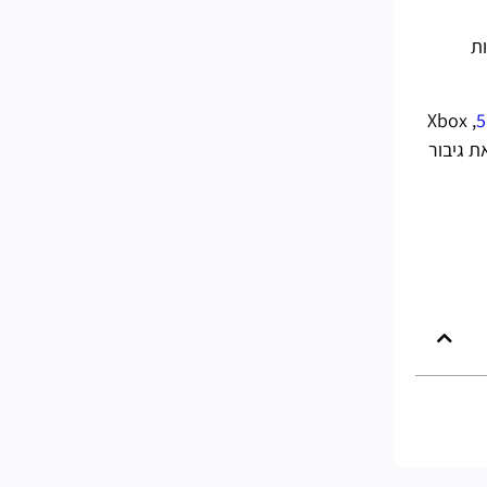
ות
, Xbox
ציא V-Bucks משלך כדי לתפוס את גיבור