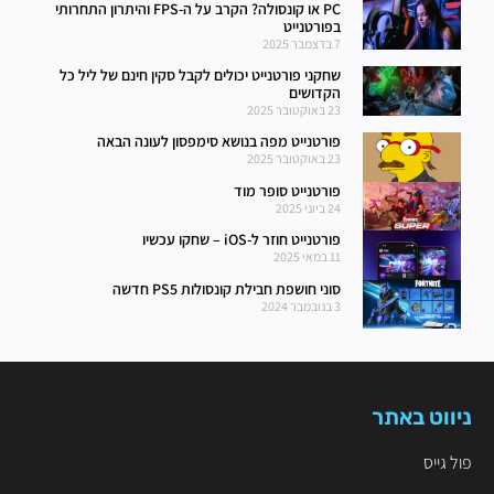
PC או קונסולה? הקרב על ה-FPS והיתרון התחרותי
בפורטנייט
7 בדצמבר 2025
שחקני פורטנייט יכולים לקבל סקין חינם של ליל כל
הקדושים
23 באוקטובר 2025
פורטנייט מפה בנושא סימפסון לעונה הבאה
23 באוקטובר 2025
פורטנייט סופר מוד
24 ביוני 2025
פורטנייט חוזר ל-iOS – שחקו עכשיו
11 במאי 2025
סוני חושפת חבילת קונסולות PS5 חדשה
3 בנובמבר 2024
ניווט באתר
פול גייס