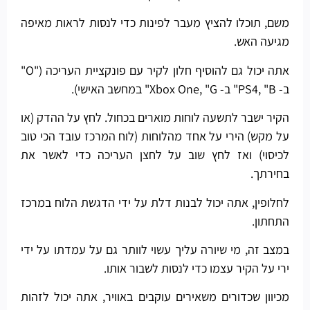
משם, תוכלו להציץ מעבר לפינות כדי לנסות לראות מאיפה
מגיעה האש.
אתה יכול גם להוסיף חלון לקיר עם פונקציית העריכה ("O"
ב- PS4, "B" ב- Xbox One, "G" במחשב האישי).
הקיר ישבר לתשעה לוחות מוארים בכחול. לחץ על ההדק (או
על מקש) הירי על אחד מהלוחות (לוח המרכז עובד הכי טוב
לכיסוי) ואז לחץ שוב על לחצן העריכה כדי לאשר את
בחירתך.
לחלופין, אתה יכול לבנות דלת על ידי הדגשת הלוח במרכז
התחתון.
במצב זה, מי שיורה עליך עשוי לוותר גם על עמדתו על ידי
ירי על הקיר עצמו כדי לנסות לשבור אותו.
מכיוון שכדורים משאירים עוקבים באוויר, אתה יכול לזהות