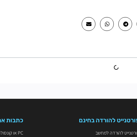
ורטנייט להורדה בחינם
כתבות אח
רטנייט להורדה למחשב
PC או קונסולה? הקרב על ה-FPS והיתרון התחרותי בפורטנייט