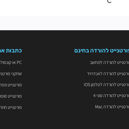
ורטנייט להורדה בחינם
כתבות אח
רטנייט להורדה למחשב
PC או קונסולה? הקרב על ה-FPS והיתרון התחרותי בפורטנייט
רטנייט להורדה לאנדרויד
שחקני פורטניי
רטנייט להורדה לטלפון IOS
פורטנייט מפה
רטנייט להורדה סוני 4
פורטנייט סופר
רטנייט להורדה Mac
פורטנייט חוזר ל-iOS – שחקו 