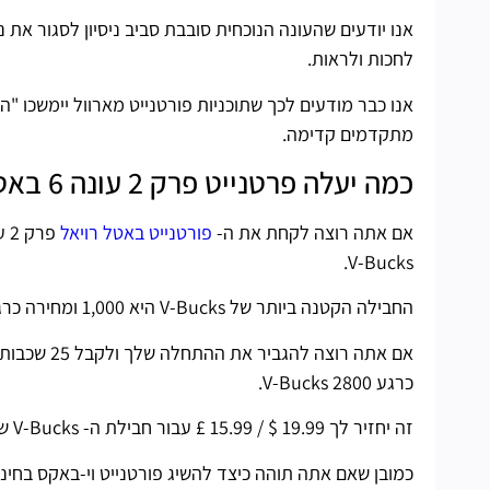
אנו יודעים שהעונה הנוכחית סובבת סביב ניסיון לסגור א
לחכות ולראות.
מתקדמים קדימה.
כמה יעלה פרטנייט פרק 2 עונה 6 באטל פס?
אם אתה רוצה לקחת את ה-
פורטנייט באטל רויאל
V-Bucks.
החבילה הקטנה ביותר של V-Bucks היא 1,000 ומחירה כרגע $ 7.99 / £ 6.49, וזה כל מה שאתה צריך כדי לפתוח את ה- Battle Pass.
כרגע 2800 V-Bucks.
זה יחזיר לך 19.99 $ / 15.99 £ עבור חבילת ה- V-Bucks של 2,500 (+300 בחינם) שנארזו בנייד, וזה בדיוק כמה שאתה צריך כדי להתחיל.