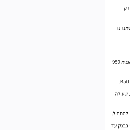
רק
ייט מארוול יימשכו "הרבה, הרבה, הרבה שנים", אז צפו להרבה יותר הצלבות עם ה- MCU כשאנחנו
פרק 2 עונה 6 כדי לפתוח את כל התגמולים הנוספים שהוא מספק, תצטרך להוציא 950
אם אתה רוצה להגביר את ההתחלה שלך ולקבל 25 שכבות של ה- Battle Pass כלולים, תוכל לשדרג ולקבל את Bundle Battle, שעולה
כמובן שאם אתה תוהה כיצד להשיג פורטנייט וי-באקס בחינם, תוכל להרוויח אותם לאורך העונה הנוכחית, אז רק ודא שיש לך 950 בבנק עד