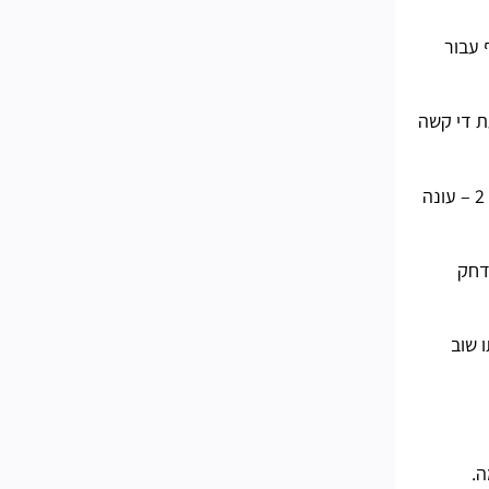
סוף עבור
רק 2 עונה 4 נמשכה 14 שבועות, כך שכעת די קשה
ה- Zero Point Battle Pass הנוכחי פועל עד ה -15 במרץ 2021, ומסך ה- Battle Pass במשחק אומר גם "פרק 2 – עונה
יידחק
ות להאריך אותו שוב