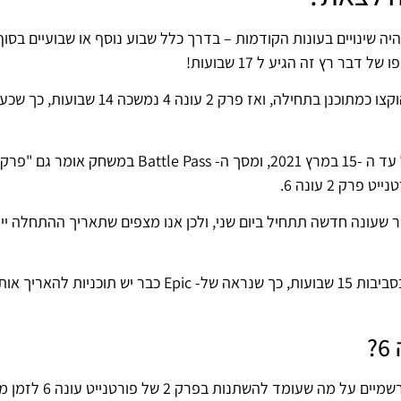
 כלל כ -10 שבועות, אם כי זה היה שינויים בעונות הקודמות – בדרך כלל שבוע נוסף או שבועיים ב
עם זאת, פרק 2 עונה 3 אכן נמשכה במשך 10 השבועות שהוקצו כמתוכנן בתחילה, ואז פ
 15 במרץ 2021. עם זאת, לא סביר שעונה חדשה תתחיל ביום שני, ולכן אנו מצפים שתאריך ההתחלה 
תאריכים אלה מציבים את אורכו של פרק 2 הנוכחי עונה 5 בסביבות 15 שבועות, כך שנראה של- Epic כבר יש תוכני
?
מד להשתנות בפרק 2 של פורטנייט עונה 6 לזמן מה.