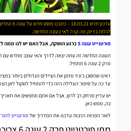
עדכון חדש 18.03.21 – כתבנו פוסט חדש על עונה 6 החדשה של פורטנייט, אז בלי יותר מידי ניחושים על מה הולך להיות,
לגלות בדיוק מה קרה לאי בעונה החדשה.
פורטנייט עונה 5
כרגע הושקה, אבל האם יש לנו ממה לצפות מפ
העונה החדשה זה עתה יצאה לדרך והאי עוצב מחדש עם ה
פרק 2 עונה 6 תתחיל.
ראינו שהסוכן ג'ונזי מזמן את הציידים הגדולים ביותר במ
עד כה על סיפור העלילה הזה כדי להתחיל לשקול לאן הצעדי
כה, ממש כאן.
לאור הפניות הרבות עדכנו את המדריך של
פורטנייט להור
מתי פורטנייט פרק 2 עונה 6 צריכה לצאת?