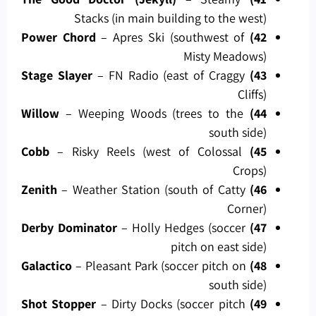
Stacks (in main building to the west)
– Apres Ski (southwest of
42) Power Chord
Misty Meadows)
– FN Radio (east of Craggy
43) Stage Slayer
Cliffs)
– Weeping Woods (trees to the
44) Willow
south side)
– Risky Reels (west of Colossal
45) Cobb
Crops)
– Weather Station (south of Catty
46) Zenith
Corner)
– Holly Hedges (soccer
47) Derby Dominator
pitch on east side)
– Pleasant Park (soccer pitch on
48) Galactico
south side)
– Dirty Docks (soccer pitch
49) Shot Stopper