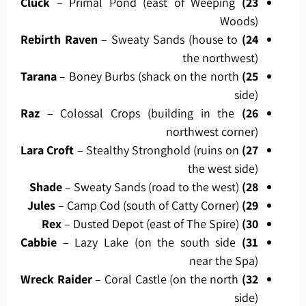
– Primal Pond (east of Weeping
23) Cluck
Woods)
– Sweaty Sands (house to
24) Rebirth Raven
the northwest)
– Boney Burbs (shack on the north
25) Tarana
side)
– Colossal Crops (building in the
26) Raz
northwest corner)
– Stealthy Stronghold (ruins on
27) Lara Croft
the west side)
– Sweaty Sands (road to the west)
28) Shade
– Camp Cod (south of Catty Corner)
29) Jules
– Dusted Depot (east of The Spire)
30) Rex
– Lazy Lake (on the south side
31) Cabbie
near the Spa)
– Coral Castle (on the north
32) Wreck Raider
side)