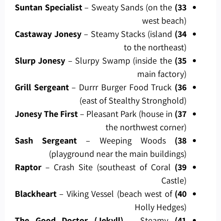
– Sweaty Sands (on the
33) Suntan Specialist
west beach)
– Steamy Stacks (island
34) Castaway Jonesy
to the northeast)
– Slurpy Swamp (inside the
35) Slurp Jonesy
main factory)
– Durrr Burger Food Truck
36) Grill Sergeant
(east of Stealthy Stronghold)
– Pleasant Park (house in
37) Jonesy The First
the northwest corner)
– Weeping Woods
38) Sash Sergeant
(playground near the main buildings)
– Crash Site (southeast of Coral
39) Raptor
Castle)
– Viking Vessel (beach west of
40) Blackheart
Holly Hedges)
– Steamy
41) The Good Doctor (Jekyll)