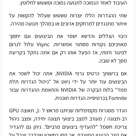
העיבוד לאחר הנמוכה לתנועה נמוכה וטשטוש לחלוטין.
שתי ההגדרות הללו יוצרות טשטוש שעלול להקשות על
איתור מתנגדים למרחקים ארוכים או במהלך תנועה מהירה.
כיבוי הצללים והדשא ישפר את הביצועים וגם יחסוך
מאויביכם נקודות מסתור אפשריות. Vsync עלול לגרום
לפיגור חזותי, אז הפעל אותו רק אם אתה נתקל בקריעת
מסך לא טובה.
אם ברשותך כרטיס גרפי NVIDIA, אתה יכול לשפר את
הביצועים עוד יותר על ידי ניווט אל "ניהול הגדרות תלת
ממד" בלוח הבקרה של NVIDIA והתאמת ההגדרות עבור
Fortnite בכרטיסייה הגדרות תוכנית.
הגדר מסגרות מקסימליות שניתנו מראש ל -1, תאוצה GPU
רב-תצוגה / מעורב למצב ביצועי תצוגה יחידה, ומצב ניהול
צריכת חשמל "להעדיף ביצועים מרביים". ניתן גם להגדיר
את קצב הרענון המועדף, אך קחו בחשבון שהדבר יוגבל על