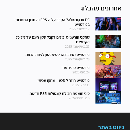
אחרונים מהבלוג
PC או קונסולה? הקרב על ה-FPS והיתרון התחרותי
בפורטנייט
7 בדצמבר 2025
שחקני פורטנייט יכולים לקבל סקין חינם של ליל כל
הקדושים
23 באוקטובר 2025
פורטנייט מפה בנושא סימפסון לעונה הבאה
23 באוקטובר 2025
פורטנייט סופר מוד
24 ביוני 2025
פורטנייט חוזר ל-iOS – שחקו עכשיו
11 במאי 2025
סוני חושפת חבילת קונסולות PS5 חדשה
3 בנובמבר 2024
ניווט באתר