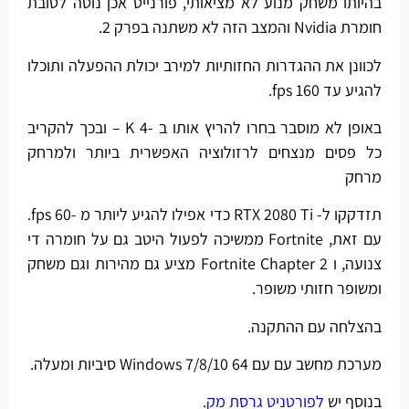
בהיותו משחק מנוע לא מציאותי, פורנייט אכן נוטה לטובת
חומרת Nvidia והמצב הזה לא משתנה בפרק 2.
לכוונן את ההגדרות החזותיות למירב יכולת ההפעלה ותוכלו
להגיע עד 160 fps.
באופן לא מוסבר בחרו להריץ אותו ב -4 K – ובכך להקריב
כל פסים מנצחים לרזולוציה האפשרית ביותר ולמרחק
מרחק
תזדקקו ל- RTX 2080 Ti כדי אפילו להגיע ליותר מ -60 fps.
עם זאת, Fortnite ממשיכה לפעול היטב גם על חומרה די
צנועה, ו Fortnite Chapter 2 מציע גם מהירות וגם משחק
ומשופר חזותי משופר.
בהצלחה עם ההתקנה.
מערכת מחשב עם עם Windows 7/8/10 64 סיביות ומעלה.
בנוסף יש
לפורטניט גרסת מק
.