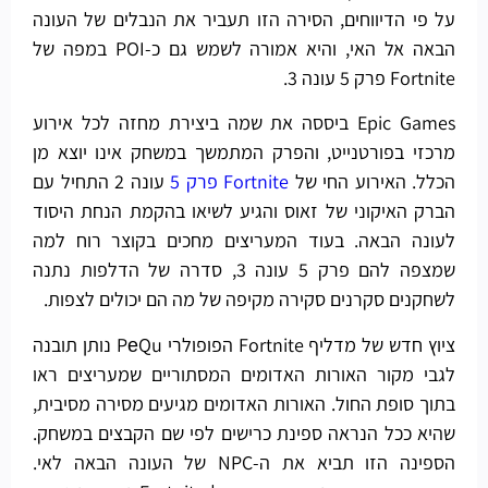
על פי הדיווחים, הסירה הזו תעביר את הנבלים של העונה
הבאה אל האי, והיא אמורה לשמש גם כ-POI במפה של
Fortnite פרק 5 עונה 3.
Epic Games ביססה את שמה ביצירת מחזה לכל אירוע
מרכזי בפורטנייט, והפרק המתמשך במשחק אינו יוצא מן
הכלל. האירוע החי של
Fortnite פרק 5
עונה 2 התחיל עם
הברק האיקוני של זאוס והגיע לשיאו בהקמת הנחת היסוד
לעונה הבאה. בעוד המעריצים מחכים בקוצר רוח למה
שמצפה להם פרק 5 עונה 3, סדרה של הדלפות נתנה
לשחקנים סקרנים סקירה מקיפה של מה הם יכולים לצפות.
ציוץ חדש של מדליף Fortnite הפופולרי PеQu נותן תובנה
לגבי מקור האורות האדומים המסתוריים שמעריצים ראו
בתוך סופת החול. האורות האדומים מגיעים מסירה מסיבית,
שהיא ככל הנראה ספינת כרישים לפי שם הקבצים במשחק.
הספינה הזו תביא את ה-NPC של העונה הבאה לאי.