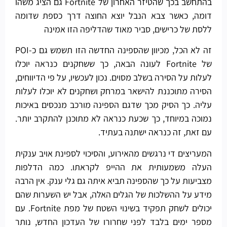
בהתחשב בכך שהטיזר האחרון של Fortnite גם הציג משהו
דומה, כאשר צבא הנבל יוצא החוצה דרך כספת שדומה
ללסת של כרישים, סביר מאוד שהדליפה הזו אמינה
זה לא הכל, מכיוון שהספינה החדשה הזו תשמש גם כ-POI
של Fortnite לעונה הבאה, כך ששחקנים כנראה יוכלו
לעלות על הסירה בשלב מסוים. נכון לעכשיו, על פי הדיווחים,
הסירה מתוכננת להישאר במרחק ושחקנים לא יוכלו לעלות
עליה. כך הסיק מכך שדגם הספינה מורכב מנכסים באיכות
נמוכה במיוחד, כך שכעת כנראה לא מתוכנן להתקרב יותר.
עם זאת, זה כנראה ישתנה בעתיד.
המעריצים די נרגשים מהאירוע, והסיכוי לספינת אויב ענקית
העלה משמעותית את ההייפ לקראתו. כמה הדלפות
מצביעות על כך שהספינה תביא איתה גם גלי ענק. אין הרבה
מידע על ההשלכות של הגלים האלה, אבל יש השערות שהם
יכולים לשחק תפקיד בשינוי השטח של מפת Fortnite. עם
מספר ימים בלבד לפני שחרורו של העדכון החדש, נותר