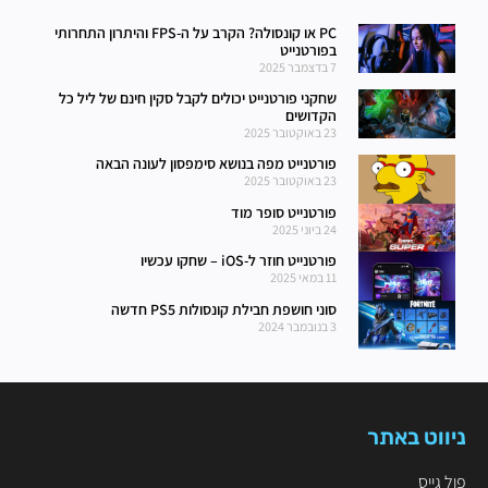
PC או קונסולה? הקרב על ה-FPS והיתרון התחרותי
בפורטנייט
7 בדצמבר 2025
שחקני פורטנייט יכולים לקבל סקין חינם של ליל כל
הקדושים
23 באוקטובר 2025
פורטנייט מפה בנושא סימפסון לעונה הבאה
23 באוקטובר 2025
פורטנייט סופר מוד
24 ביוני 2025
פורטנייט חוזר ל-iOS – שחקו עכשיו
11 במאי 2025
סוני חושפת חבילת קונסולות PS5 חדשה
3 בנובמבר 2024
ניווט באתר
פול גייס