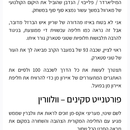
המיליארדר / פלייבוי / הנדבן שהוביל את היקום הקולנועי
של מארוול במשך עשור נמצא סוף סוף במשחק.
אני לא בטוח באיזו מהדורה של שריון איש הברזל מדובר,
אבל זה נראה כמו חליפה עכשווית די ממוצעת, בניגוד
להרבה תלבושות חלופיות שטוני סטארק גורר איתו.
ראוי לציין, שכבה 93 של במעבר הקרב מביאה לך את העור
של טוני סטארק.
תצטרך לעשות את כל הדרך לשכבה 100 ולסיים את
האתגרים המתעוררים של איירון מן כדי להרוויח את חליפת
איירון מן בפועל.
פורטנייט סקינים – וולוורין
לשם שינוי, מעריצי אקס-מן זוכים לראות את וולברין שממש
מגיע עם החליפה המקורית הצהובה והשחורה במקום את
מראה הסרט הכל שחור.