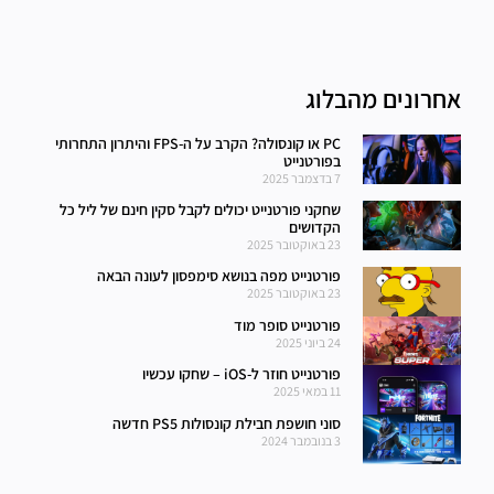
אחרונים מהבלוג
PC או קונסולה? הקרב על ה-FPS והיתרון התחרותי
בפורטנייט
7 בדצמבר 2025
שחקני פורטנייט יכולים לקבל סקין חינם של ליל כל
הקדושים
23 באוקטובר 2025
פורטנייט מפה בנושא סימפסון לעונה הבאה
23 באוקטובר 2025
פורטנייט סופר מוד
24 ביוני 2025
פורטנייט חוזר ל-iOS – שחקו עכשיו
11 במאי 2025
סוני חושפת חבילת קונסולות PS5 חדשה
3 בנובמבר 2024