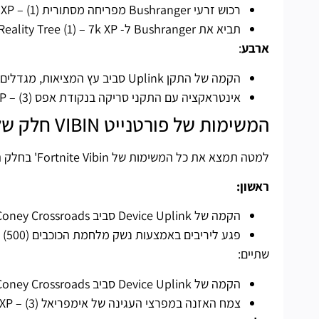
רכוש זרעי Bushranger מפריחה מסתורית (1) – 7k XP
תביא את Bushranger ל- Reality Tree (1) – 7k XP
ארבע
:
הקמה של התקן Uplink סביב עץ המציאות, מגדלים עם כותרת, פירים נדושים או מערת Rave – 7k XP
אינטראקציה עם התקני סריקה בנקודת אפס (3) – 7k XP
המשימות של פורטנייט VIBIN חלק שלישי מופיעות
למטה תמצא את כל המשימות של Fortnite Vibin' בחלק השלישי – השלמת כל אתגרי החלק השלישי יתגמל אותך ב-36k XP.
ראשון:
הקמה של Device Uplink סביב GreasyGrove, Logjam Loctus, Coney Crossroads או The Joneses – 7k XP
פגע ליריבים באמצעות נשק מלחמת הכוכבים (500) – 7k XP
שתיים:
הקמה של Device Uplink סביב Greasy Grove, Logjam Loctus, Coney Crossroads או The Joneses – 7k XP
צמח האזנה במפרצי העגינה של אימפריאל (3) – 7k XP