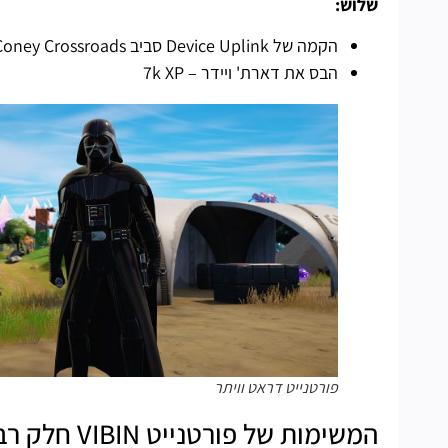
שלוש:
הקמה של Device Uplink סביב Greasy Grove, Logjam Loctus, Coney Crossroads או The Joneses – 7k XP
הבס את דארת' ויידר – 7k XP
פורטנייט דראט וויתר
המשימות של פורטנייט VIBIN חלק רביעי מופיעות ברשימה