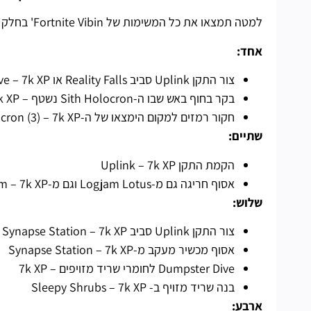
למטה תמצאו את כל המשימות של Fortnite Vibin' בחלק הרביעי – השלמת כל אתגרי החלק הרביעי תתגמל אתכם ב-36k XP.
אחד:
צור התקן Uplink סביב Reality Falls או Greasy Grove – 7k XP
בקר בחוף באש שבו ה-Sith Holocron נשטף – 7k XP
חקור רמזים למקום הימצאו של ה-Sith Holocron (3) – 7k XP
שתיים:
הקמת התקן Uplink – 7k XP
אסוף חריגה גם מ-Logjam Lotus וגם מ-Butter Bloom – 7k XP
שלוש:
צור התקן Uplink סביב Synapse Station – 7k XP
אסוף מכשיר מעקב מ-Synapse Station – 7k XP
Dumpster Dive לחומרי שריד מזויפים – 7k XP
בנה שריד מזויף ב- Sleepy Shrubs – 7k XP
ארבע: