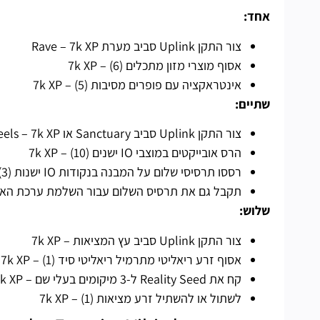
אחד:
צור התקן Uplink סביב מערת Rave – 7k XP
אסוף מוצרי מזון מתכלים (6) – 7k XP
אינטראקציה עם פופרים מסיבות (5) – 7k XP
שתיים:
צור התקן Uplink סביב Sanctuary או Rocky Reels – 7k XP
הרס אובייקטים במוצבי IO ישנים (10) – 7k XP
רססו תרסיסי שלום על המבנה בנקודות IO ישנות (3) – 7k XP
תקבל גם את תרסיס השלום עבור השלמת ערכת האתג
שלוש:
צור התקן Uplink סביב עץ המציאות – 7k XP
אסוף זרע ריאליטי מתרמיל ריאליטי סיד (1) – 7k XP
קח את Reality Seed ל-3 מיקומים בעלי שם – 7k XP
לשתול או להשתיל זרע מציאות (1) – 7k XP