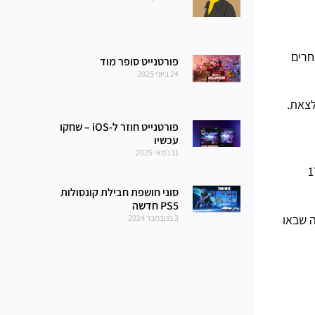
חרים
פורטנייט סופר מוד
24 ביוני 2025
פורטנייט חוזר ל-iOS – שחקו
עכשיו
11 במאי 2025
 כרגע והתגמולים שלהם, שיישארו פעילים עד סוף פרק 3 עונה 3 בשבת, 17
סוני חושפת חבילת קונסולות
PS5 חדשה
לה שבאו
3 בנובמבר 2024