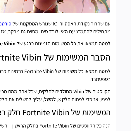
עם שחרור נקודת האפס וה-IO שגורש המסקנות של
פורטנייט 
מתחילים להתמזג עם האי ולורד סית' מסוים גם מבקר, אז 
למטה תמצאו את כל המשימות הזמינות כרגע של
e Vibin
הסבר המשימות של Fortnite Vibin
בספטמבר.
הקווסטים של Vibin מחולקים לחלקים, שכל א
לפניו, אז כדי לפתוח חלק 3, למשל, עליך להשלים את חלק 1 ו-2.
המשימות של Fortnite Vibin חלק ראשון מופיעות
הנה כל הקווסטים של Fortnite Vibin בחלק הראשון – השלמת כל אתגרי החלק הראשון יתגמל אותך ב-36k XP.