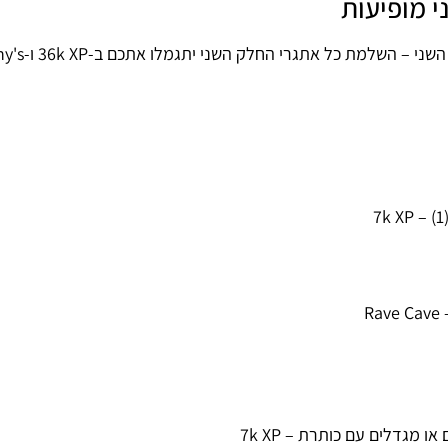
למטה תמצאו את כל הקווסטים של Fortnite Vibin' בחל