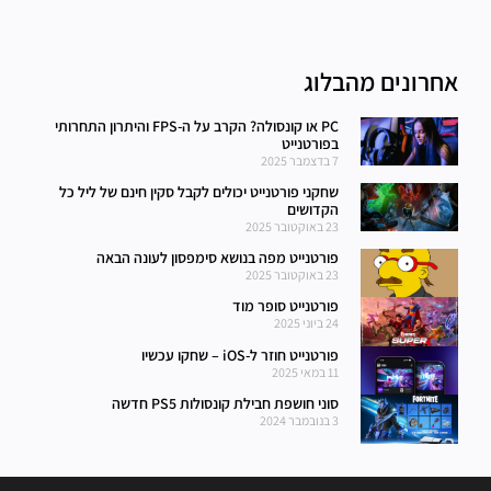
אחרונים מהבלוג
PC או קונסולה? הקרב על ה-FPS והיתרון התחרותי
בפורטנייט
7 בדצמבר 2025
שחקני פורטנייט יכולים לקבל סקין חינם של ליל כל
הקדושים
23 באוקטובר 2025
פורטנייט מפה בנושא סימפסון לעונה הבאה
23 באוקטובר 2025
פורטנייט סופר מוד
24 ביוני 2025
פורטנייט חוזר ל-iOS – שחקו עכשיו
11 במאי 2025
סוני חושפת חבילת קונסולות PS5 חדשה
3 בנובמבר 2024