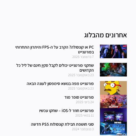
אחרונים מהבלוג
PC או קונסולה? הקרב על ה-FPS והיתרון התחרותי
בפורטנייט
7 בדצמבר 2025
שחקני פורטנייט יכולים לקבל סקין חינם של ליל כל
הקדושים
23 באוקטובר 2025
פורטנייט מפה בנושא סימפסון לעונה הבאה
23 באוקטובר 2025
פורטנייט סופר מוד
24 ביוני 2025
פורטנייט חוזר ל-iOS – שחקו עכשיו
11 במאי 2025
סוני חושפת חבילת קונסולות PS5 חדשה
3 בנובמבר 2024