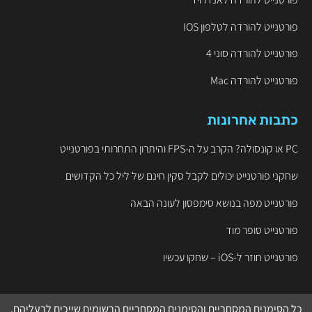
פורטנייט להורדה לטלפון IOS
פורטנייט להורדה סוני 4
פורטנייט להורדה Mac
כתבות אחרונות
PC או קונסולה? הקרב על ה-FPS והיתרון התחרותי בפורטנייט
שחקני פורטנייט יכולים לקבל סקין חינם של ליל כל הקדושים
פורטנייט מפה בנושא סימפסון לעונה הבאה
פורטנייט סופר מוד
פורטנייט חוזר ל-iOS – שחקו עכשיו
כל הסימנים המסחריים והסימנים המסחריים הרשומים שייכים לבעליהם.