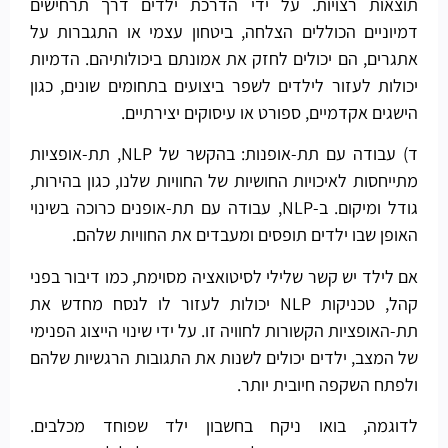
תוצאות רצויות. על ידי הדרכת ילדים דרך תרחישים
דמיוניים הכוללים הצלחה, ביטחון עצמי או התגברות על
אתגרים, הם יכולים לחזק את אמונתם ביכולותיהם. הדמיות
יכולות לעזור לילדים לשפר ביצועים בתחומים שונים, כגון
הישגים אקדמיים, ספורט או עיסוקים יצירתיים.
ד) עבודה עם תת-אופנות: בהקשר של NLP, תת-אופציות
מתייחסות לאיכויות החושיות של החוויות שלנו, כגון בהירות,
גודל ומיקום. ב-NLP, עבודה עם תת-אופנים כרוכה בשינוי
האופן שבו ילדים תופסים ומעבדים את החוויות שלהם.
אם לילד יש קשר שלילי לסיטואציה מסוימת, כמו דיבור בפני
קהל, טכניקות NLP יכולות לעזור לו לנסח מחדש את
תת-האופציות הקשורות לחוויה זו. על ידי שינוי הייצוג הפנימי
של המצב, ילדים יכולים לשנות את התגובות הרגשיות שלהם
ולפתח השקפה חיובית יותר.
לדוגמה, בואו ניקח בחשבון ילד שפוחד מכלבים.