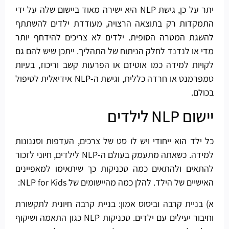
יתר על כן, גישת NLP היא ישירה מאוד ביישום שלה על ידי
התמקדות רק בתוצאה הרצויה, מעודדת ילדים להשתתף
להשגת המטרה הסופית. ילדים לא צריכים להידחף יותר
מדי או לנדנד לחלק הניתוח של התהליך. ייתכן שיש להם גם
לקויות למידה כמו אוטיזם או הפרעות קשב וריכוז, בעיות
טמפרמנט או חרדה כללית, וגישת ה-NLP אידיאלית לטיפול
בכולם.
יישום NLP לילדים
כל ילד הוא ייחודי ויש לו סט של צרכים, העדפות וסגנונות
למידה. כשאתה מתעמק בעולם ה-NLP לילדים, חיוני לזכור
להתאים ולהתאים כמה טכניקות כך שיתאימו למאפיינים
האישיים של הילד. להלן כמה מהיישומים של NLP for Kids:
א) בניית קרבה וביסוס אמון: בניית קרבה חיונית לתקשורת
וחיבור יעילים עם ילדים. טכניקות NLP כגון התאמה ושיקוף