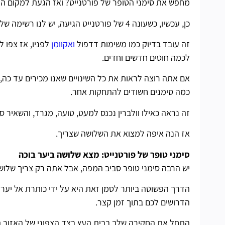
מחפש את סימני הטופר של פורטנייט? ואז הגעת למקום הנ
כן, עכשיו, כשעונה 4 של פורטנייט הגיעה, יש לנו רשימה של יעדים נפרדים כדי לתקתק כדי להוסיף את עור וולברין לאוסף שלנו.
זה עובד בדיוק כמו משימות דדפול
ואקוומן
לפניו, אז צפו 
לכמה חוטים חדשים וחדים.
כמה סימנים חשודים להתחקות אחר.
זה נראה כאילו וולברין נכנס למעט, טועה, מגרד, והשאיר ס
אז הנה איפה למצוא את השלושה שצריך.
סימני טופר של פורטנייט: מצא שלושה ביער בוכה
יש הרבה סימני טופר סביב המפה, אבל אתה רק צריך שלוש
הדרך הפשוטה ביותר לסמן זאת היא על ידי כותרת אל יער
הדרושים לכם בתוך זמן קצר.
התחל את החקירה שלך בבית העץ בצד הצפוני של האזור ה