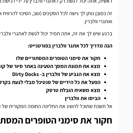
ראשית, אתה יכול לגשת רק לאתגרי וולברין על ידי רכישת כר
זה כמובן נותן לך גישה לכל הסקינים (טוב, הסיכוי להרוויח
ואתגרי וולברין.
ברגע שיש לך את זה, אתה תמיד יכול לגשת לאתגרי וולבר
הנה מדריך לכל אתגר וולברין בפורטנייט:
חקור את סימני הטופרים המסתוריים
שלו
מצא את תמונת המסך הטעינה באתר סיור של קוו
מצא את הגביע של וולברין ב- Dirty Docks
הפעל את כל הידיים של סנטינל מבלי לגעת בקרק
מצא משאית הובלת טרסק
הביסו את וולברין
אל תשכח שתוכל להשיג את החליפה החומה המקורית של וולב
חקור את סימני הטופרים המסתו