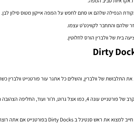
ת אקראיות סביב המפה.
קודת הנפילה שלהם או סתם לחפש על המפה אייקון מטוס סילון לבן.
 שלהם והתחבר לקווינט'ט עצמו.
 בית של וולברין הורס לחלוטין.
ת התלבושת של וולברין, והשלים כל אתגר עור פורטנייט וולברין כשה
בעוד שרוב הדמויות האחרות של מארוול כלולות במעבר הקרב של פורטנייט עונה 4, כמו אצל גרוט, ת'ור ועוד, הח
עכשיו אנחנו בשבוע 3 של העונה הרביעית של פרק 2, אתה חייב למצוא את ראש סנטינל ב Dirty Docks בפורטני