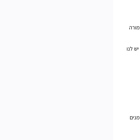
מורה
 פורטנייט עונה 4, אך לעת עתה, יש לנו
מנים