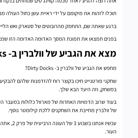
אתה רוצה להגיע לאחד מכמה קווינג'טים שנוחתים בנקודו
תוכלו לזהות את מיקומם על ידי ראיית עשן כחול העולה מנ
ברגע שאתה שם, התחמק מהרובוטים של סטארק ואש הלייזר
בפנים תמצאו את תמונת המסך האדומה האדומה הזו שמציעה
מצא את הגביע של וולברין ב- Dirty Docks
מחפש את הגביע של וולברין ב- Dirty Docks?
שחקני פורטנייט חיכו בקוצר רוח להזדמנות שלהם להבקיע א
במשחק, וזה היעד הבא שלך.
של וולברין מחייבת את השחקנים ללכת קילומטר נוסף.
העור.