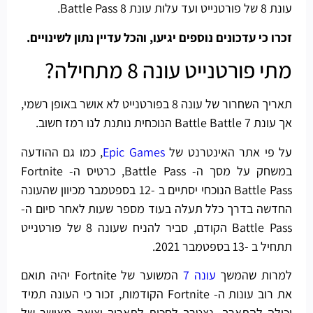
עונת 8 של פורטנייט ועד עלות עונת 8 Battle Pass.
זכרו כי עדכונים נוספים יגיעו, והכל עדיין נתון לשינויים.
מתי פורטנייט עונה 8 מתחילה?
תאריך השחרור של עונה 8 בפורטנייט לא אושר באופן רשמי,
אך עונת 7 Battle Battle הנוכחית נותנת לנו רמז חשוב.
על פי אתר האינטרנט של
Epic Games
, כמו גם ההודעה
במשחק על מסך ה- Battle Pass, כרטיס ה- Fortnite
Battle Pass הנוכחי יסתיים ב -12 בספטמבר מכיוון שהעונה
החדשה בדרך כלל תעלה בעוד מספר שעות לאחר סיום ה-
Battle Pass הקודם, סביר להניח שעונה 8 של פורטנייט
תתחיל ב -13 בספטמבר 2021.
למרות שהמשך
עונה 7
המשוער של Fortnite יהיה תואם
את רוב עונות ה- Fortnite הקודמות, זכור כי העונה תמיד
יכולה להתארך. נצטרך לחכות לתאריך יציאה מאושר של