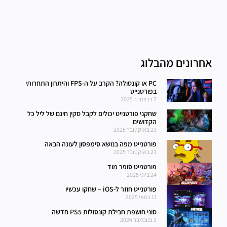
אחרונים מהבלוג
PC או קונסולה? הקרב על ה-FPS והיתרון התחרותי
בפורטנייט
7 בדצמבר 2025
שחקני פורטנייט יכולים לקבל סקין חינם של ליל כל
הקדושים
23 באוקטובר 2025
פורטנייט מפה בנושא סימפסון לעונה הבאה
23 באוקטובר 2025
פורטנייט סופר מוד
24 ביוני 2025
פורטנייט חוזר ל-iOS – שחקו עכשיו
11 במאי 2025
סוני חושפת חבילת קונסולות PS5 חדשה
3 בנובמבר 2024