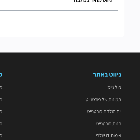
ניווט באתר
פ
פול גייס
פו
תמונות של פורטנייט
פו
יום הולדת פורטנייט
פו
חנות פורטנייט
פו
אימות דו שלבי
פו