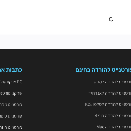
ורטנייט להורדה בחינם
כתבות אח
רטנייט להורדה למחשב
PC או קונסולה? הקרב על ה-FPS והיתרון התחרותי בפורטנייט
רטנייט להורדה לאנדרויד
שחקני פורטניי
רטנייט להורדה לטלפון IOS
פורטנייט מפה
רטנייט להורדה סוני 4
פורטנייט סופר
רטנייט להורדה Mac
פורטנייט חוזר ל-iOS – שחקו 