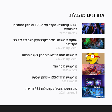
אחרונים מהבלוג
PC או קונסולה? הקרב על ה-FPS והיתרון התחרותי
בפורטנייט
7 בדצמבר 2025
שחקני פורטנייט יכולים לקבל סקין חינם של ליל כל
הקדושים
23 באוקטובר 2025
פורטנייט מפה בנושא סימפסון לעונה הבאה
23 באוקטובר 2025
פורטנייט סופר מוד
24 ביוני 2025
פורטנייט חוזר ל-iOS – שחקו עכשיו
11 במאי 2025
סוני חושפת חבילת קונסולות PS5 חדשה
3 בנובמבר 2024