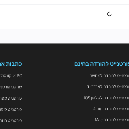
ורטנייט להורדה בחינם
כתבות אח
רטנייט להורדה למחשב
PC או קונסולה? הקרב על ה-FPS והיתרון התחרותי בפורטנייט
רטנייט להורדה לאנדרויד
שחקני פורטניי
רטנייט להורדה לטלפון IOS
פורטנייט מפה
רטנייט להורדה סוני 4
פורטנייט סופר
רטנייט להורדה Mac
פורטנייט חוזר ל-iOS – שחקו 